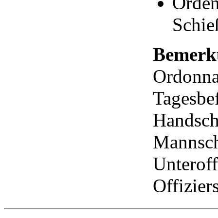
Orden
Schie
Bemerk
Ordonnan
Tagesbef
Handsch
Mannscha
Unteroff
Offizier