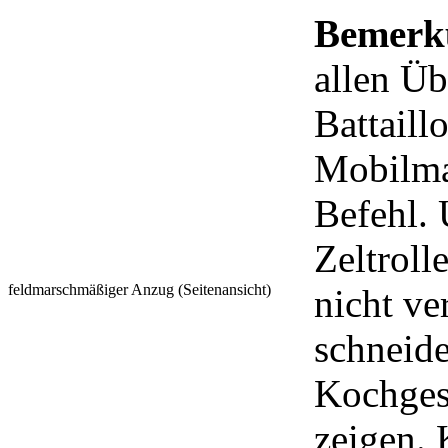
Bemerk
allen Ü
Battaill
Mobilma
Befehl. 
Zeltroll
feldmarschmäßiger Anzug (Seitenansicht)
nicht ve
schneide
Kochges
zeigen.