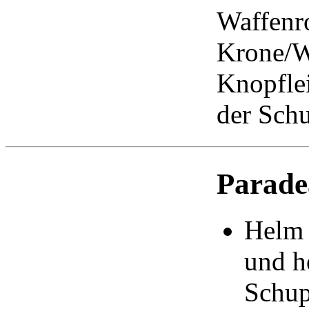
Waffenr
Krone/Wa
Knopflei
der Schu
Parade
Helm 
und h
Schup