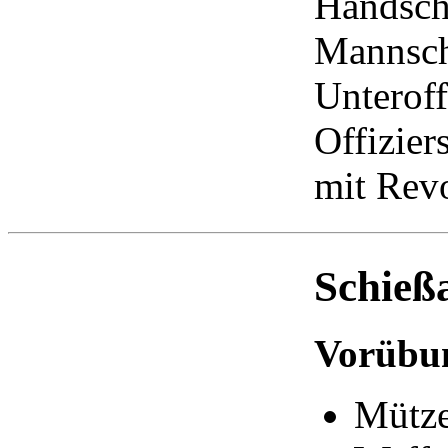
Handsch
Mannscha
Unteroff
Offizier
mit Revo
Schieß
Vorübu
Mütz