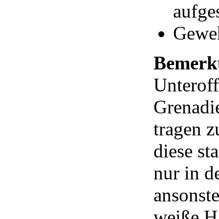
aufge
Geweh
Bemerk
Unteroff
Grenadi
tragen z
diese st
nur in d
ansonste
weiße H