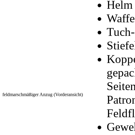
Helm 
Waffe
Tuch-
Stiefe
Koppe
gepac
Seite
feldmarschmäßiger Anzug (Vorderansicht)
Patro
Feldf
Geweh