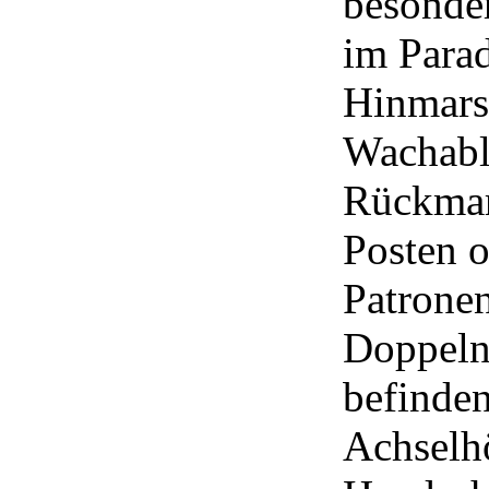
besonder
im Parad
Hinmars
Wachabl
Rückmar
Posten o
Patrone
Doppelni
befinden
Achselhö