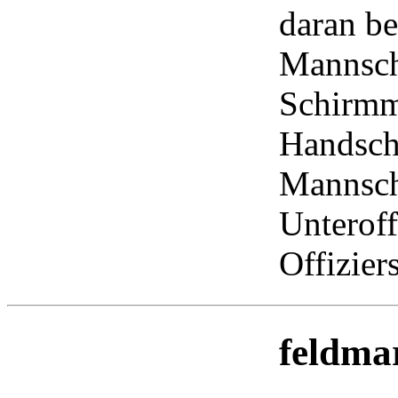
daran be
Mannscha
Schirmm
Handsch
Mannscha
Unteroff
Offizier
feldma