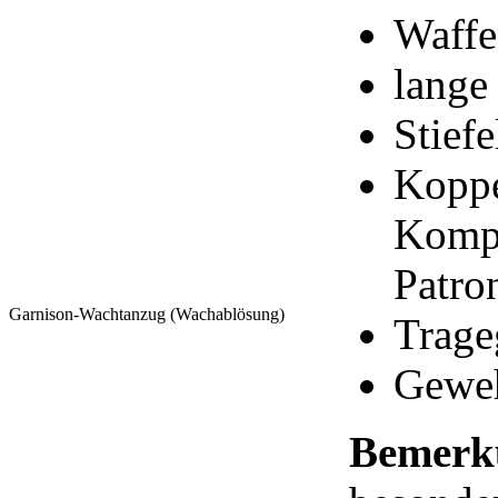
Waffe
lange
Stiefe
Koppe
Kompa
Patro
Garnison-Wachtanzug (Wachablösung)
Trageg
Geweh
Bemerk