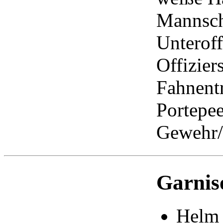
Mannscha
Unteroff
Offizier
Fahnent
Portepee
Gewehr/
Garnis
Helm