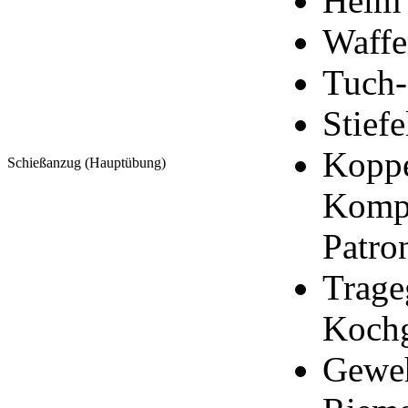
Helm
Waffe
Tuch-
Stiefe
Koppe
Schießanzug (Hauptübung)
Kompa
Patro
Trage
Kochg
Geweh