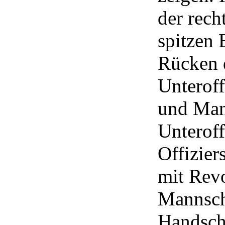
der rech
spitzen
Rücken 
Unteroff
und Mann
Unteroff
Offizier
mit Revo
Mannsch
Handsch