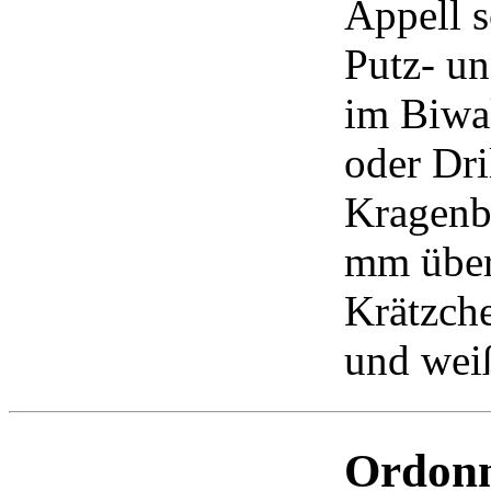
Appell s
Putz- u
im Biwa
oder Dri
Kragenb
mm über
Krätzche
und wei
Ordon