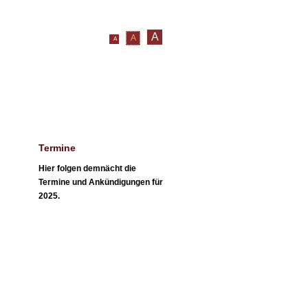
A
A
A
itungen und Hinweise
Kontakt
Termine
Hier folgen demnächt die
Termine und Ankündigungen für
2025.