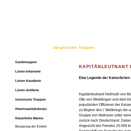
Home
Verein
dargestellte Truppen
Anzugsarten
Gardetruppen
KAPITÄNLEUTNANT
Linien-Infanterie
Eine Legende der Kaiserlichen
Linien-Kavallerie
Linien-Artillerie
Kapitänleutnant Hellmuth von 
Otto von Weddingen und dem Kap
technische Truppen
populärsten Offizieren der Kais
Heeressanitätskorps
zu Beginn des I. Weltkriegs die
Gruppe von Matrosen unter se
Kaiserliche Marine
zurück nach Deutschland. Dabei
Angesicht des Feindes 20.000 k
Besatzung der Emden