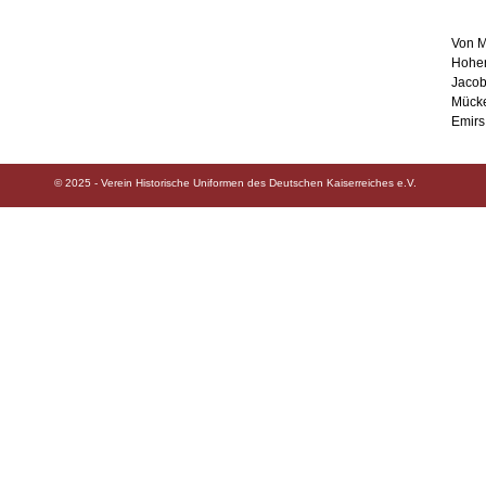
Von M
Hohen
Jacob
Mücke
Emirs
© 2025 - Verein Historische Uniformen des Deutschen Kaiserreiches e.V.