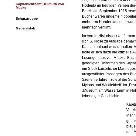
Segelschiff von Sumatra bis zum
Kapitänleutnant Hellmuth von
Hodeida im heutigen Yemen durc
Mücke
Bereits im September 1915 ersc
Bücher waren ungemein populär, 
Schutztruppe
mehreren Hunderttausend, wurd
mehrfach verfilmt.
Generalstab
Im Verein Historische Uniformen
sich S. Klose zu Aufgabe gemac
Kapitänleutnant wachzuhalten. 
holte er sich dazu die offizielle 
Lesungen aus von Mückes Buch „
gefertigten Uniformen des Kapit
ein Stück kaiserlicher Marinege
ausgewählter Passagen des Buch
Szenen erfuhren zuletzt die S
Mythos und Wirklichkeit“ im „D
„Museum am Wasserturm“ in Hoh
lebendiger Geschichte.
Kapit
Verei
Marin
genan
blaue
und M