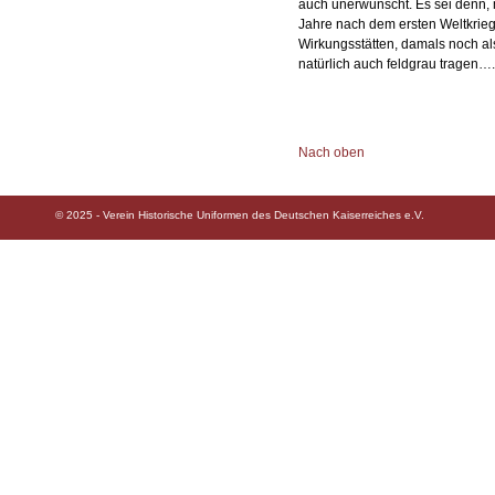
auch unerwünscht. Es sei denn, 
Jahre nach dem ersten Weltkrieg
Wirkungsstätten, damals noch al
natürlich auch feldgrau tragen….
Nach oben
© 2025 - Verein Historische Uniformen des Deutschen Kaiserreiches e.V.