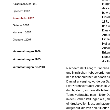
feldg
Kaisermanöver 2007
des e
Spichern 2007
bewie
Histo
Zonnebeke 2007
1871 
Grimma 2007
uns w
Darst
Kommern 2007
Armee
Einze
Grauerort 2007
Holla
Auf a
Veranstaltungen 2006
Briten
Rumän
Veranstaltungen 2005
die Hä
Veranstaltungen bis 2004
Nachdem der Feitag zur Anreis
und inzwischen liebgewordenen
nebst Kennenlernen der doch für
Darsteller verging, wurde der S
Exerzieren verbracht. Anschlie
durchgeführt, an dem alle teiln
Tages verbrachte man mit der D
in den Grabenstellungen als „l
eindrucksvollen Museum hatten d
aufgebaut, die von den Alliiert