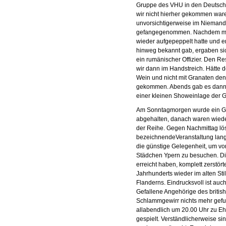
Gruppe des VHU in den Deutschen
wir nicht hierher gekommen ware
unvorsichtigerweise im Niemand
gefangegenommen. Nachdem man
wieder aufgepeppelt hatte und 
hinweg bekannt gab, ergaben si
ein rumänischer Offizier. Den Re
wir dann im Handstreich. Hätte 
Wein und nicht mit Granaten den 
gekommen. Abends gab es dann n
einer kleinen Showeinlage der 
Am Sonntagmorgen wurde ein G
abgehalten, danach waren wiede
der Reihe. Gegen Nachmittag lös
bezeichnendeVeranstaltung lan
die günstige Gelegenheit, um vo
Städchen Ypern zu besuchen. Die
erreicht haben, komplett zerstör
Jahrhunderts wieder im alten Sti
Flanderns. Eindrucksvoll ist au
Gefallene Angehörige des briti
Schlammgewirr nichts mehr gefun
allabendlich um 20.00 Uhr zu Eh
gespielt. Verständlicherweise s