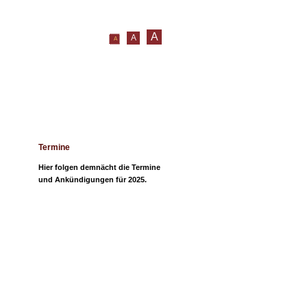
A
A
A
itungen und Hinweise
Kontakt
Termine
Hier folgen demnächt die Termine
und Ankündigungen für 2025.