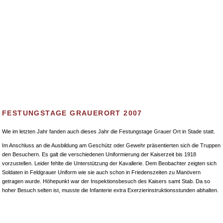
e Truppen
Anzugsarten
Veranstaltungsrückblicke
Weiterle
FESTUNGSTAGE GRAUERORT 2007
Wie im letzten Jahr fanden auch dieses Jahr die Festungstage Grauer Ort in Stade statt.
Im Anschluss an die Ausbildung am Geschütz oder Gewehr präsentierten sich die Truppen
den Besuchern. Es galt die verschiedenen Uniformierung der Kaiserzeit bis 1918
vorzustellen. Leider fehlte die Unterstützung der Kavallerie. Dem Beobachter zeigten sich
Soldaten in Feldgrauer Uniform wie sie auch schon in Friedenszeiten zu Manövern
getragen wurde. Höhepunkt war der Inspektionsbesuch des Kaisers samt Stab. Da so
hoher Besuch selten ist, musste die Infanterie extra Exerzierinstruktionsstunden abhalten.